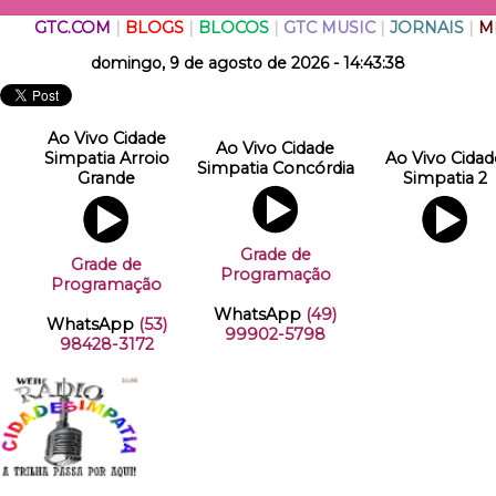
GTC.COM
|
BLOGS
|
BLOCOS
|
GTC MUSIC
|
JORNAIS
|
M
domingo, 9 de agosto de 2026 - 14:43:39
Ao Vivo Cidade
Ao Vivo Cidade
Simpatia Arroio
Ao Vivo Cidad
Simpatia Concórdia
Grande
Simpatia 2
Grade de
Grade de
Programação
Programação
WhatsApp
(49)
WhatsApp
(53)
99902-5798
98428-3172