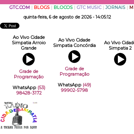
GTC.COM
|
BLOGS
|
BLOCOS
|
GTC MUSIC
|
JORNAIS
|
M
quinta-feira, 6 de agosto de 2026 - 14:05:12
Ao Vivo Cidade
Ao Vivo Cidade
Simpatia Arroio
Ao Vivo Cidad
Simpatia Concórdia
Grande
Simpatia 2
Grade de
Grade de
Programação
Programação
WhatsApp
(49)
WhatsApp
(53)
99902-5798
98428-3172