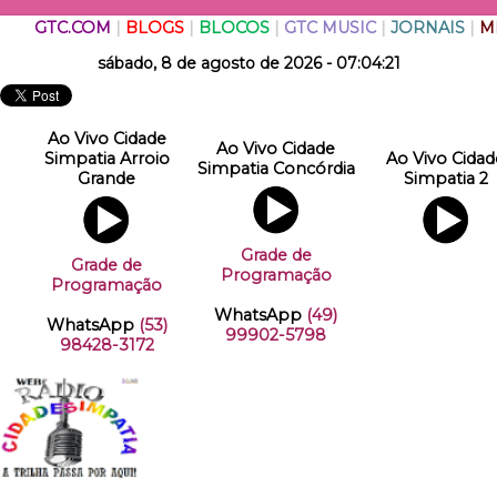
GTC.COM
|
BLOGS
|
BLOCOS
|
GTC MUSIC
|
JORNAIS
|
M
sábado, 8 de agosto de 2026 - 07:04:21
Ao Vivo Cidade
Ao Vivo Cidade
Simpatia Arroio
Ao Vivo Cidad
Simpatia Concórdia
Grande
Simpatia 2
Grade de
Grade de
Programação
Programação
WhatsApp
(49)
WhatsApp
(53)
99902-5798
98428-3172