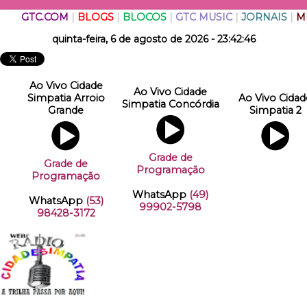
GTC.COM
|
BLOGS
|
BLOCOS
|
GTC MUSIC
|
JORNAIS
|
M
quinta-feira, 6 de agosto de 2026 - 23:42:46
Ao Vivo Cidade
Ao Vivo Cidade
Simpatia Arroio
Ao Vivo Cidad
Simpatia Concórdia
Grande
Simpatia 2
Grade de
Grade de
Programação
Programação
WhatsApp
(49)
WhatsApp
(53)
99902-5798
98428-3172