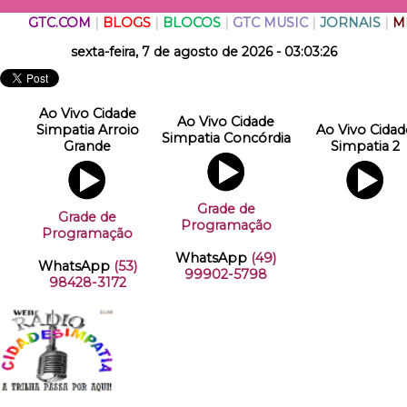
GTC.COM
|
BLOGS
|
BLOCOS
|
GTC MUSIC
|
JORNAIS
|
M
sexta-feira, 7 de agosto de 2026 - 03:03:26
Ao Vivo Cidade
Ao Vivo Cidade
Simpatia Arroio
Ao Vivo Cidad
Simpatia Concórdia
Grande
Simpatia 2
Grade de
Grade de
Programação
Programação
WhatsApp
(49)
WhatsApp
(53)
99902-5798
98428-3172