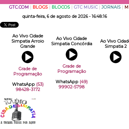
GTC.COM
|
BLOGS
|
BLOCOS
|
GTC MUSIC
|
JORNAIS
|
M
quinta-feira, 6 de agosto de 2026 - 16:48:17
Ao Vivo Cidade
Ao Vivo Cidade
Simpatia Arroio
Ao Vivo Cidad
Simpatia Concórdia
Grande
Simpatia 2
Grade de
Grade de
Programação
Programação
WhatsApp
(49)
WhatsApp
(53)
99902-5798
98428-3172