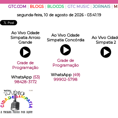
GTC.COM
|
BLOGS
|
BLOCOS
|
GTC MUSIC
|
JORNAIS
|
M
segunda-feira, 10 de agosto de 2026 - 03:41:19
Ao Vivo Cidade
Ao Vivo Cidade
Simpatia Arroio
Ao Vivo Cidad
Simpatia Concórdia
Grande
Simpatia 2
Grade de
Grade de
Programação
Programação
WhatsApp
(49)
WhatsApp
(53)
99902-5798
98428-3172