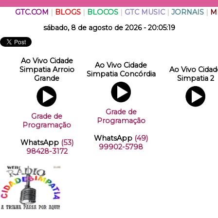
GTC.COM
|
BLOGS
|
BLOCOS
|
GTC MUSIC
|
JORNAIS
|
M
sábado, 8 de agosto de 2026 - 20:05:19
Ao Vivo Cidade
Ao Vivo Cidade
Simpatia Arroio
Ao Vivo Cidad
Simpatia Concórdia
Grande
Simpatia 2
Grade de
Grade de
Programação
Programação
WhatsApp
(49)
WhatsApp
(53)
99902-5798
98428-3172